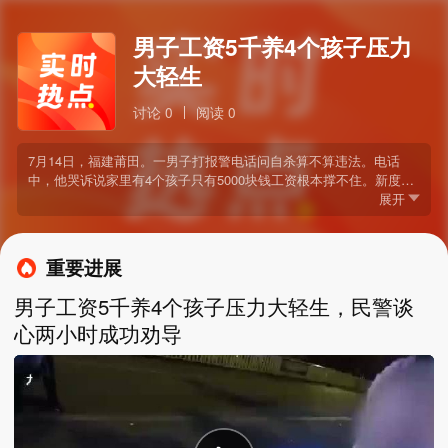
男子工资5千养4个孩子压力
大轻生
讨论 0
阅读 0
7月14日，福建莆田。一男子打报警电话问自杀算不算违法。电话
中，他哭诉说家里有4个孩子只有5000块钱工资根本撑不住。新度派
出所民警当即赶到现场和男子谈心近两小时，最终劝其放弃轻生念
展开
头。
重要进展
男子工资5千养4个孩子压力大轻生，民警谈
心两小时成功劝导