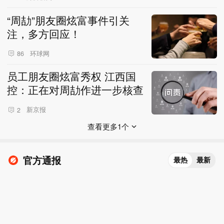
“周劼”朋友圈炫富事件引关
注，多方回应！
环球网
86
员工朋友圈炫富秀权 江西国
控：正在对周劼作进一步核查
新京报
2
查看更多1个
官方通报
最热
最新