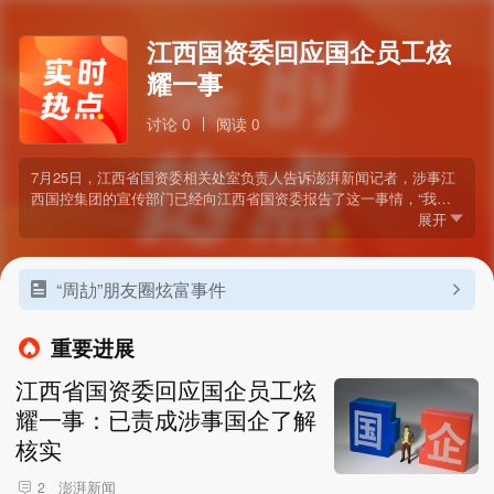
江西国资委回应国企员工炫
耀一事
讨论 0
阅读 0
7月25日，江西省国资委相关处室负责人告诉澎湃新闻记者，涉事江
西国控集团的宣传部门已经向江西省国资委报告了这一事情，“我们
已经责成江西国控集团相关部门了解核实相关事实，了解清楚后会及
展开
时把核实的情况向社会公布。”
“周劼”朋友圈炫富事件
重要进展
江西省国资委回应国企员工炫
耀一事：已责成涉事国企了解
核实
澎湃新闻
2