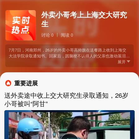
外卖小哥考上上海交大研究
生
讨论 0
阅读 0
7月7日，河南郑州，26岁的外卖小哥高帅旗在送餐路上收到上海交
大法学院录取通知书。回家后，因脑梗不认得人的父亲也激动落泪。
高帅旗去年从郑州轻工业大学毕业，因家庭变故，他一人扛起重担，
展开
边送外卖边备考。网友：越努力越幸运，小伙子加油！
重要进展
送外卖途中收上交大研究生录取通知，26岁
小哥被叫“阿甘”