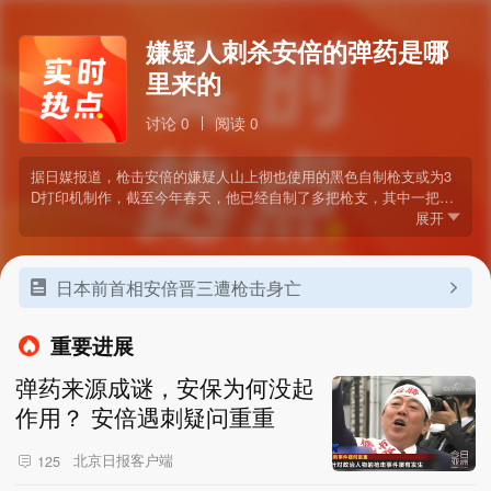
嫌疑人刺杀安倍的弹药是哪
里来的
讨论 0
阅读 0
据日媒报道，枪击安倍的嫌疑人山上彻也使用的黑色自制枪支或为3
D打印机制作，截至今年春天，他已经自制了多把枪支，其中一把就
用在了此次枪击案中。然而，弹药制作非常困难，普通人很难入手，
展开
枪手使用的弹药来源成谜。
日本前首相安倍晋三遭枪击身亡
重要进展
弹药来源成谜，安保为何没起
作用？ 安倍遇刺疑问重重
北京日报客户端
125