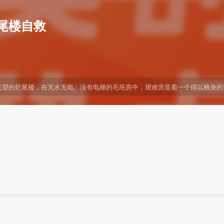
烂尾楼自救
复工无望的烂尾楼，在无水无电、没有电梯的毛坯房中，艰难营造着一个得以栖身的“