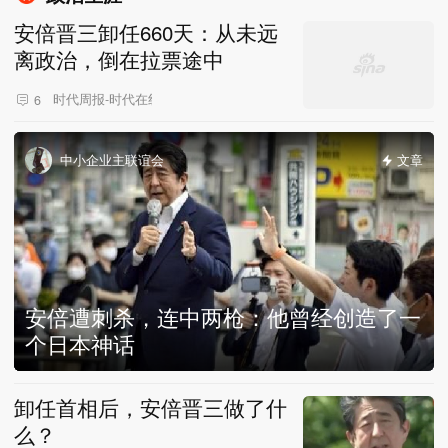
安倍晋三卸任660天：从未远
离政治，倒在拉票途中
时代周报-时代在线
6
中小企业主联谊会
文章
安倍遭刺杀，连中两枪：他曾经创造了一
个日本神话
卸任首相后，安倍晋三做了什
么？