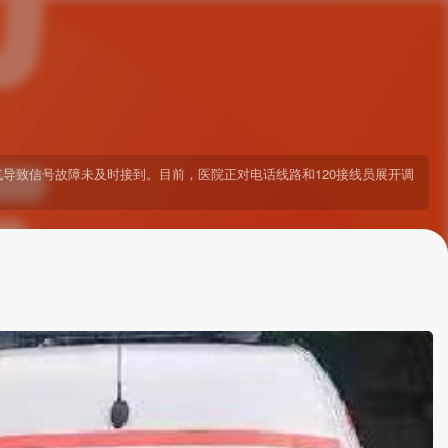
气导致信号故障未及时接到。目前，医院正对电话线路和120接线员展开调