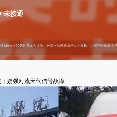
钟未接通
打120长达20分钟都无人接听。医院方后来联系严女士致歉，并说明可能是天
院：疑强对流天气信号故障