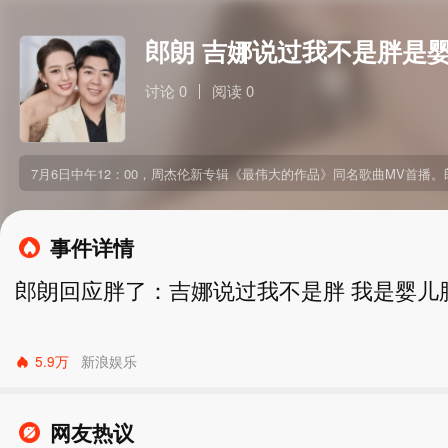
郎朗 吉娜说过我不是胖是
讨论 0
阅读 0
7月6日中午12：00，周杰伦新专辑《最伟大的作品》同名歌曲MV首播
事件详情
郎朗回应胖了：吉娜说过我不是胖 我是婴儿
5.9万
新浪娱乐
网友热议