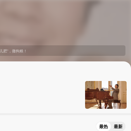
儿肥”，撒狗粮！
最热
最新