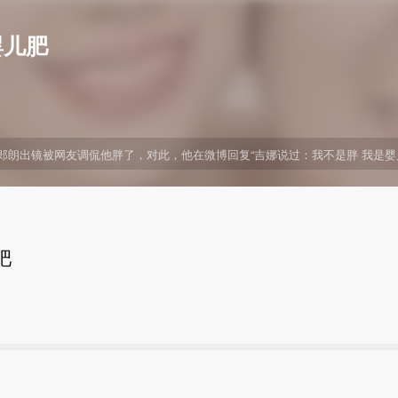
婴儿肥
。郎朗出镜被网友调侃他胖了，对此，他在微博回复“吉娜说过：我不是胖 我是婴
肥