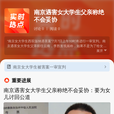
南京遇害女大学生父亲称绝
不会妥协
讨论 0
阅读 0
“南京女大学生西双版纳遇害案”7月7日上午10时将进行一审宣判。南
京遇害女大学生父亲前往云南，李胜发视频称，如果不是为了给女儿
讨回公道，我们早就垮了，有人曾劝解让拿赔偿好好生活，但每每想
展开
起女儿，不想以后生活在悔恨之中，绝不会妥协，要对得起女儿在我
们身边的22年。
南京女大学生被害案一审宣判
重要进展
南京遇害女大学生父亲称绝不会妥协：要为女
儿讨回公道