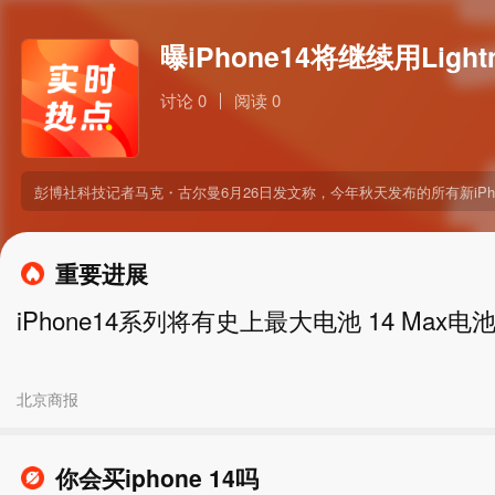
曝iPhone14将继续用Light
讨论 0
阅读 0
彭博社科技记者马克・古尔曼6月26日发文称，今年秋天发布的所有新iPhone
重要进展
iPhone14系列将有史上最大电池 14 Max电池
北京商报
你会买iphone 14吗