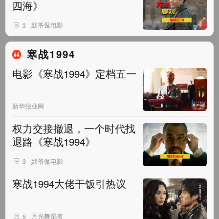
四海》
默爷侃电影
3
寒战1994
电影《寒战1994》定档五一
新华报业网
权力交接撤退，一个时代找
退路《寒战1994》
默爷侃电影
3
寒战1994大佬干饭引热议
月光舞蹈者
5