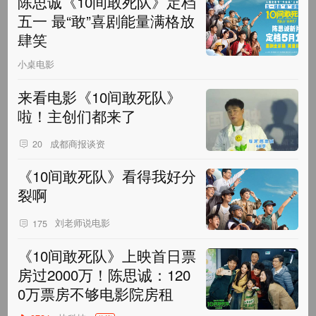
陈思诚《10间敢死队》定档
五一 最“敢”喜剧能量满格放
肆笑
小桌电影
来看电影《10间敢死队》
啦！主创们都来了
成都商报谈资
20
《10间敢死队》看得我好分
裂啊
刘老师说电影
175
《10间敢死队》上映首日票
房过2000万！陈思诚：120
0万票房不够电影院房租