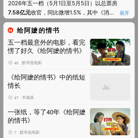
2026年五一档（5月1日至5月5日）以总票房
7.58亿元
收官，同比微增1.5%，其中《消...
展开
给阿嬷的情书
五一档最意外的电影，看完
愣了好久《给阿嬷的情书》
默爷侃电影
40
《给阿嬷的情书》中的纸短
情长
羊城派
47
一张纸，等了40年《给阿嬷
的情书》
默爷侃电影
7