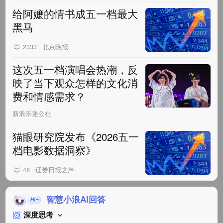
给阿嬷的情书成五一档最大
黑马
北京晚报
2333
这次五一档演唱会热潮，反
映了当下观众怎样的文化消
费和情感需求？
新浪乐迷公社
猫眼研究院发布《2026五一
档电影数据洞察》
证券日报之声
48
智慧小浪AI回答
深度思考