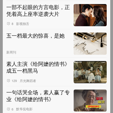
一部不起眼的方言电影，正
凭着高上座率逆袭大片
影视独舌
8
五一档最大的惊喜，是她
新周刊
素人主演《给阿嬷的情书》
成五一档黑马
月光舞蹈者
129
一句话哭全场，素人赢了专
业《给阿嬷的情书》
默爷侃电影
6