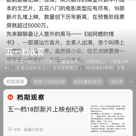
五一档收官
2026年五一档以7.58亿收官，超越去年。《消失的人》《寒战199
4》《穿普拉达的女王2》位列票房前三，《给阿嬷的情书》豆瓣评
分9.0位列口碑第一。
档期观察
智慧小浪AI回答
给阿嬷的情书
消失的人
档期观察
五一档18部新片上映创纪录
金融八卦女
435