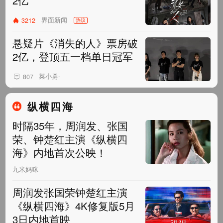
2亿
界面新闻
3212
热议
悬疑片《消失的人》票房破
2亿，登顶五一档单日冠军
菜小勇-
807
纵横四海
时隔35年，周润发、张国
荣、钟楚红主演《纵横四
海》内地首次公映！
九米妈咪
周润发张国荣钟楚红主演
《纵横四海》4K修复版5月
3日内地首映