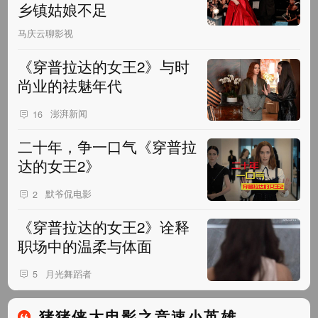
乡镇姑娘不足
马庆云聊影视
《穿普拉达的女王2》与时
尚业的祛魅年代
澎湃新闻
16
二十年，争一口气《穿普拉
达的女王2》
默爷侃电影
2
《穿普拉达的女王2》诠释
职场中的温柔与体面
月光舞蹈者
5
猪猪侠大电影之竞速小英雄