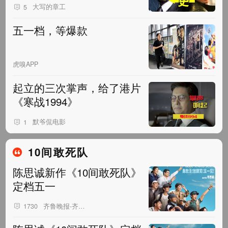
大写的章工
5
五一档，等爆款
虎嗅APP
起立的三次掌声，给了港片
《寒战1994》
默爷侃电影
1
10间敢死队
陈思诚新作《10间敢死队》
定档五一
齐鲁晚报-齐鲁壹点
1730