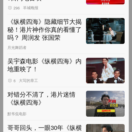
羊城晚报
296
《纵横四海》隐藏细节大揭
秘！港片神作你真的看懂了
吗？ 周润发 张国荣
月光舞蹈者
吴宇森电影《纵横四海》内
地重映了！
大写的章工
6
对错分不清了，港片迷情
《纵横四海》
默爷侃电影
哥哥回头，一眼30年《纵横