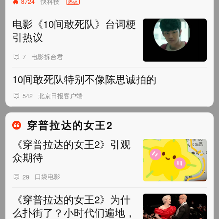
快科技
8724
热议
电影《10间敢死队》台词梗
引热议
电影拆台君
7
10间敢死队特别不像陈思诚拍的
北京日报客户端
542
穿普拉达的女王2
《穿普拉达的女王2》引观
众期待
口袋电影
29
《穿普拉达的女王2》为什
么扑街了？小时代们遍地，