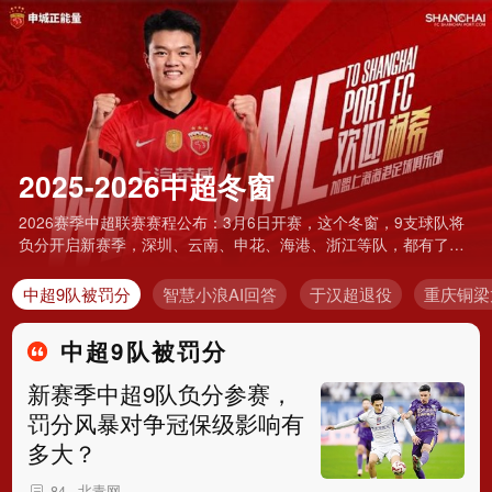
2025-2026中超冬窗
2026赛季中超联赛赛程公布：3月6日开赛，这个冬窗，9支球队将
负分开启新赛季，深圳、云南、申花、海港、浙江等队，都有了较
大幅度的人员变动。
中超9队被罚分
智慧小浪AI回答
于汉超退役
重庆铜梁
中超9队被罚分
新赛季中超9队负分参赛，
罚分风暴对争冠保级影响有
多大？
北青网
84