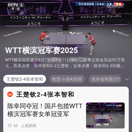
WTT横滨冠军赛2025
WTT横滨冠军赛于8月7日至8月11日举行，赛事总奖金高达50万美
元。男单决赛：张本智和4-2王楚钦，女单决赛：陈幸同4-2孙颖
莎。
王楚钦2-4张本智和
智慧小浪AI回答
张本智和医疗暂停引
王楚钦2-4张本智和
陈幸同夺冠！国乒包揽WTT
横滨冠军赛女单冠亚军
上观新闻
42