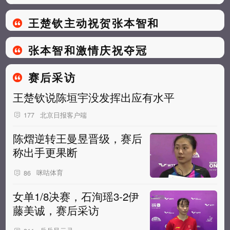
王楚钦主动祝贺张本智和
张本智和激情庆祝夺冠
赛后采访
王楚钦说陈垣宇没发挥出应有水平
北京日报客户端
177
陈熠逆转王曼昱晋级，赛后
称出手更果断
咪咕体育
86
女单1/8决赛，石洵瑶3-2伊
藤美诚，赛后采访