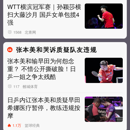
WTT横滨冠军赛｜孙颖莎横
扫大藤沙月 国乒女单包揽4
强
北青网
1568
张本美和哭诉质疑队友违规
张本美和输早田为何怨念
重？ 不惜公开撕破脸！日
乒一姐之争太残酷
雒城体育
117
日乒内讧张本美和质疑早田
希娜医疗暂停，教练违规按
摩
1.1万
篮球经典