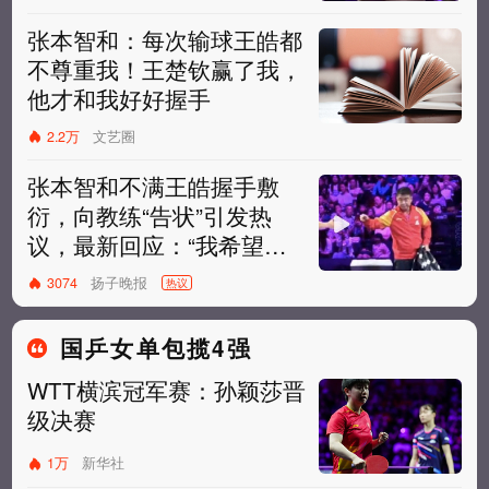
张本智和：每次输球王皓都
不尊重我！王楚钦赢了我，
他才和我好好握手
2.2万
文艺圈
张本智和不满王皓握手敷
衍，向教练“告状”引发热
议，最新回应：“我希望他
能再尊重我一点”
扬子晚报
3074
热议
国乒女单包揽4强
WTT横滨冠军赛：孙颖莎晋
级决赛
1万
新华社