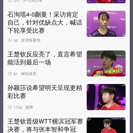
乒乓风云录
311
石洵瑶4-0蒯曼！采访肯定
自己，针对优缺点大，喊话
下轮享受比赛
篮球集聚地
36
王楚钦反应亮了，直言希望
能活到最后一场
咪咕体育
81
孙颖莎说希望明天呈现更精
彩比赛
微博
1729
王楚钦晋级WTT横滨冠军赛
决赛，将与张本智和争冠