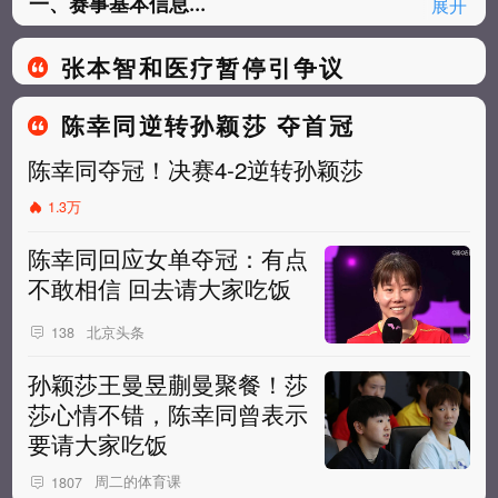
一、赛事基本信息...
展开
张本智和医疗暂停引争议
陈幸同逆转孙颖莎 夺首冠
陈幸同夺冠！决赛4-2逆转孙颖莎
1.3万
陈幸同回应女单夺冠：有点
不敢相信 回去请大家吃饭
北京头条
138
孙颖莎王曼昱蒯曼聚餐！莎
莎心情不错，陈幸同曾表示
要请大家吃饭
周二的体育课
1807