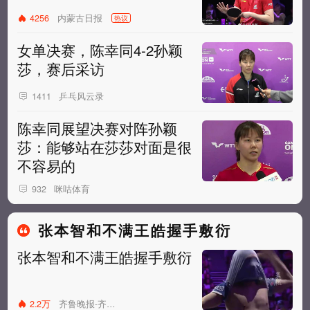
内蒙古日报
4256
热议
女单决赛，陈幸同4-2孙颖
莎，赛后采访
乒乓风云录
1411
陈幸同展望决赛对阵孙颖
莎：能够站在莎莎对面是很
不容易的
咪咕体育
932
张本智和不满王皓握手敷衍
张本智和不满王皓握手敷衍
2.2万
齐鲁晚报-齐鲁壹点