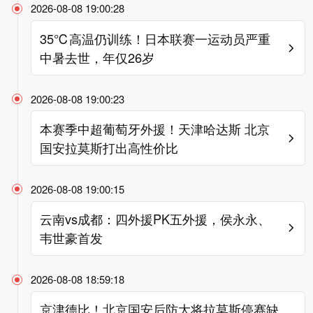
2026-08-08 19:00:28
35℃高温仍训练！日本联赛一运动员严重
中暑去世，年仅26岁
2026-08-08 19:00:23
本赛季中超葡萄牙外援！天津哈达斯 北京
国安拉莫斯打出高性价比
2026-08-08 19:00:15
云南vs成都：四外援PK五外援，侯永永、
韦世豪首发
2026-08-08 18:59:18
京津德比！北京国安后防大将拉莫斯停赛缺