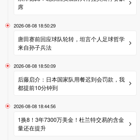
席
2026-08-08 18:50:29
唐田赛前回应球队轮转，坦言个人足球哲学
来自孙子兵法
2026-08-08 18:50:09
后藤启介：日本国家队用餐迟到会罚款，我
都提前10分钟到
2026-08-08 18:44:56
1换8！3年7300万美金！杜兰特交易的含金
量还在提升