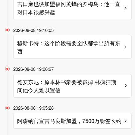
吉田麻也谈加盟福冈黄蜂的罗梅乌：他一直
对日本很感兴趣
2026-08-08 19:10:05
穆斯卡特：这个阶段需要全队都拿出所有东
西
2026-08-08 19:06:27
德安东尼：原本林书豪要被裁掉 林疯狂期
间他令人难以置信
2026-08-08 19:05:28
阿森纳官宣吉马良斯加盟，7500万镑签长约