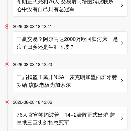
布朗正式亮相76人 交易后与塔图姆没联系
心中没有自己只有总冠军
2026-08-08 18:42:41
三赢交易？阿尔马达2000万欧回归河床，是
浪子归乡还是生涯下坡？
2026-08-08 18:42:23
三届扣篮王离开NBA！麦克朗加盟西班牙赫
罗纳 该队老板为加索尔
2026-08-08 18:42:06
76人官宣签约波普！14+2豪阵正式出炉 詹
皇携三巨头剑指总冠军