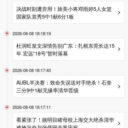
决战时刻遭弃用！旅美小将邓雨婷5人女篮
国家队首秀5中1献6分1板
2026-08-08 18:18:19
杜润旺发文深情告别广东：扎根东莞长达15
年 宏远“18号”暂时落幕
2026-08-08 18:17:40
AUBL半决赛：致命失误送对手绝杀！石奎
三分9中1献无缘率清华晋级
2026-08-08 18:17:11
看紧张了！姚明目睹母校上海交大绝杀清华
难掩兴奋与张伟丽击掌庆祝