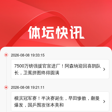
2026-08-08 19:33:15
7500万镑强援官宣进厂！阿森纳迎回喜鹊队
长，卫冕拼图终得圆满
2026-08-08 19:21:11
横滨冠军赛！半决赛诞生，早田惨败，蒯曼
爆发，国乒围攻张本美和