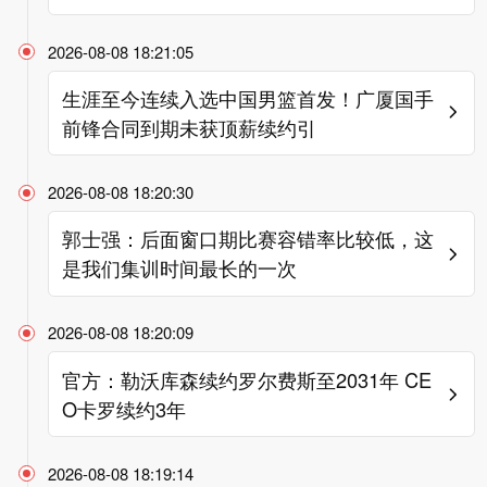
2026-08-08 18:21:05
生涯至今连续入选中国男篮首发！广厦国手
前锋合同到期未获顶薪续约引
2026-08-08 18:20:30
郭士强：后面窗口期比赛容错率比较低，这
是我们集训时间最长的一次
2026-08-08 18:20:09
官方：勒沃库森续约罗尔费斯至2031年 CE
O卡罗续约3年
2026-08-08 18:19:14