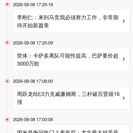
2026-08-08 17:20:19
李刚仁：来到马竞我必须努力工作，非常期
待开始新篇章
2026-08-08 17:20:09
世体：卡萨多离队可能性提高，巴萨要价超
3000万欧
2026-08-08 17:08:00
周跃龙6比3力克威廉姆斯，三杆破百晋级16
强
2026-08-08 17:00:08
国米是争冠热门？麦肯尼：尤文最大对手是