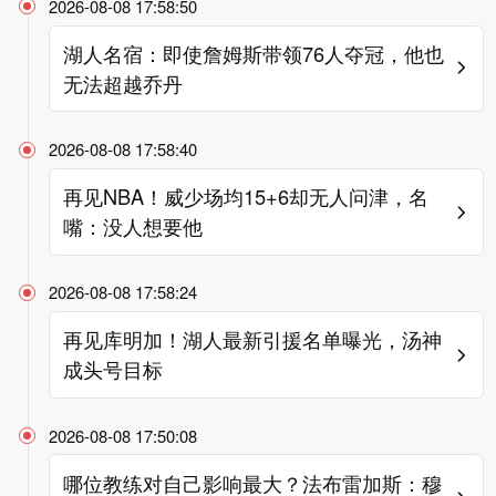
2026-08-08 17:58:50
湖人名宿：即使詹姆斯带领76人夺冠，他也
无法超越乔丹
2026-08-08 17:58:40
再见NBA！威少场均15+6却无人问津，名
嘴：没人想要他
2026-08-08 17:58:24
再见库明加！湖人最新引援名单曝光，汤神
成头号目标
2026-08-08 17:50:08
哪位教练对自己影响最大？法布雷加斯：穆