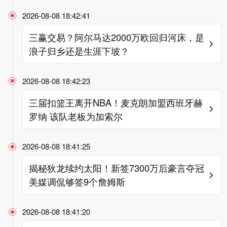
2026-08-08 18:42:41
三赢交易？阿尔马达2000万欧回归河床，是
浪子归乡还是生涯下坡？
2026-08-08 18:42:23
三届扣篮王离开NBA！麦克朗加盟西班牙赫
罗纳 该队老板为加索尔
2026-08-08 18:41:25
揭秘狄龙续约太阳！新签7300万后豪言夺冠
美媒调侃够签9个詹姆斯
2026-08-08 18:41:20