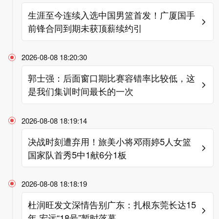
生涯至今连续入选中国男篮首发！广厦国手
前锋合同到期未获顶薪续约引
2026-08-08 18:20:30
郭士强：后面窗口期比赛容错率比较低，这
是我们集训时间最长的一次
2026-08-08 18:19:14
决战时刻遭弃用！旅美小将邓雨婷5人女篮
国家队首秀5中1献6分1板
2026-08-08 18:18:19
杜润旺发文深情告别广东：扎根东莞长达15
年 宏远“18号”暂时落幕