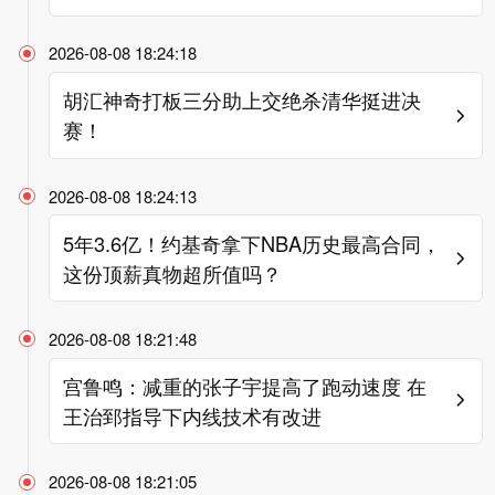
2026-08-08 18:24:18
胡汇神奇打板三分助上交绝杀清华挺进决
赛！
2026-08-08 18:24:13
5年3.6亿！约基奇拿下NBA历史最高合同，
这份顶薪真物超所值吗？
2026-08-08 18:21:48
宫鲁鸣：减重的张子宇提高了跑动速度 在
王治郅指导下内线技术有改进
2026-08-08 18:21:05