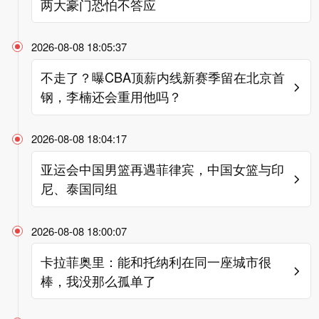
两大豪门恐怕不答应
2026-08-08 18:05:37
不走了？曝CBA顶薪内线新赛季留在北京首
钢，李楠还会重用他吗？
2026-08-08 18:04:17
亚运会中国男篮再遇菲律宾，中国女篮与印
尼、泰国同组
2026-08-08 18:00:07
卡拉菲奥里：能和托纳利在同一座城市很
棒，我没那么孤单了