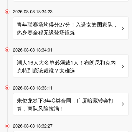
2026-08-08 18:34:23
青年联赛场均得分27分！入选女篮国家队，
热身赛全程无缘登场锻炼
2026-08-08 18:34:01
湖人16人大名单必须裁1人！布朗尼和克内
克特到底该裁谁？太难选
2026-08-08 18:33:11
朱俊龙签下3年C类合同，广厦暗藏转会打
算，离队风险拉满！
2026-08-08 18:32:27